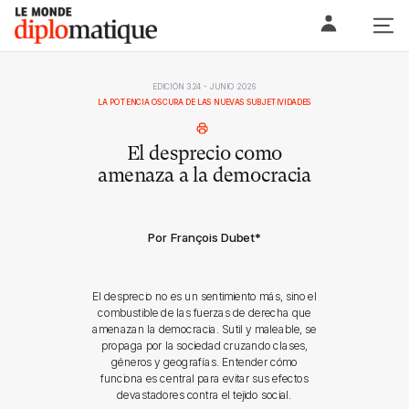
Skip
Le monde diplomatique
to
content
EDICIÓN 324 - JUNIO 2026
LA POTENCIA OSCURA DE LAS NUEVAS SUBJETIVIDADES
El desprecio como
amenaza a la democracia
Por François Dubet
*
El desprecio no es un sentimiento más, sino el
combustible de las fuerzas de derecha que
amenazan la democracia. Sutil y maleable, se
propaga por la sociedad cruzando clases,
géneros y geografías. Entender cómo
funciona es central para evitar sus efectos
devastadores contra el tejido social.