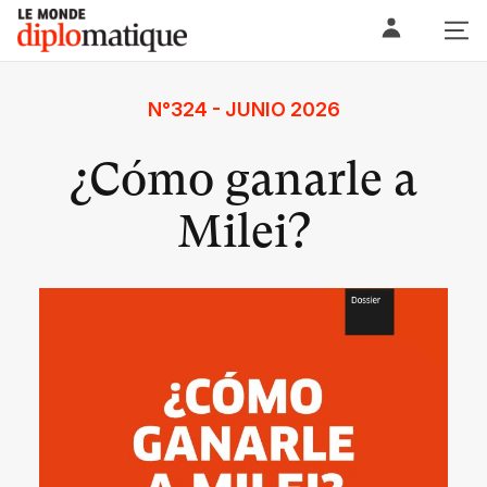
Skip
Le monde diplomatique
to
content
N°324 - JUNIO 2026
¿Cómo ganarle a
Milei?