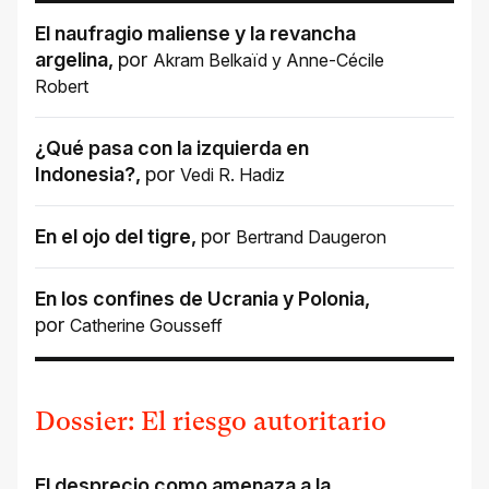
El naufragio maliense y la revancha
argelina
,
por
Akram Belkaïd
y
Anne-Cécile
Robert
¿Qué pasa con la izquierda en
Indonesia?
,
por
Vedi R. Hadiz
En el ojo del tigre
,
por
Bertrand Daugeron
En los confines de Ucrania y Polonia
,
por
Catherine Gousseff
Dossier: El riesgo autoritario
El desprecio como amenaza a la