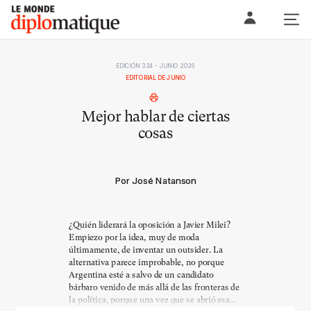
Skip
Le monde diplomatique
to
content
EDICIÓN 324 - JUNIO 2026
EDITORIAL DE JUNIO
Mejor hablar de ciertas
cosas
Por José Natanson
¿Quién liderará la oposición a Javier Milei?
Empiezo por la idea, muy de moda
últimamente, de inventar un outsider. La
alternativa parece improbable, no porque
Argentina esté a salvo de un candidato
bárbaro venido de más allá de las fronteras de
la política, porque una vez que se abrió esa...