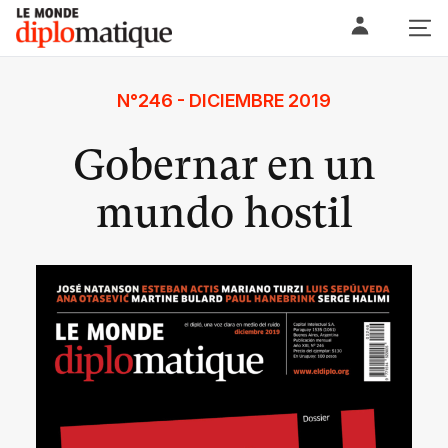
Skip
Le monde diplomatique
to
content
N°246 - DICIEMBRE 2019
Gobernar en un
mundo hostil