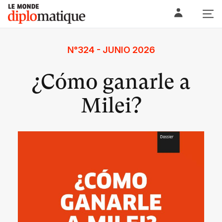
Skip
Le monde diplomatique
to
content
N°324 - JUNIO 2026
¿Cómo ganarle a
Milei?