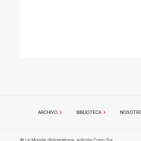
ARCHIVO
BIBLIOTECA
NOSOTR
© Le Monde diplomatique, edición Cono Sur.