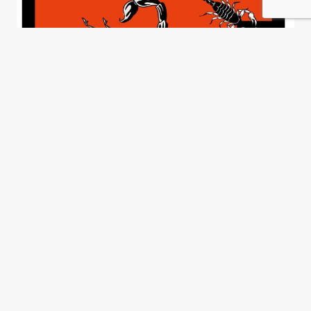
Cuervos, serpientes y
escorpiones
José Natanson
Un federalismo en serio