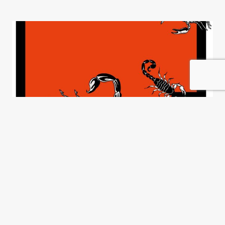
Cuervos, serpientes y
escorpiones
José Natanson