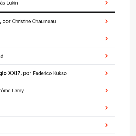
ás Lukin
,
por
Christine Chaumeau
u
ad
iglo XXI?
,
por
Federico Kukso
rôme Lamy