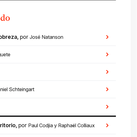
udo
pobreza
,
por
José Natanson
guete
niel Schteingart
itorio
,
por
Paul Codjia
y
Raphaël Colliaux