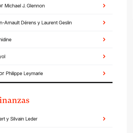
or
Michael J. Glennon
n-Arnault Dérens
y
Laurent Geslin
idine
yol
or
Philippe Leymarie
finanzas
rt
y
Silvain Leder