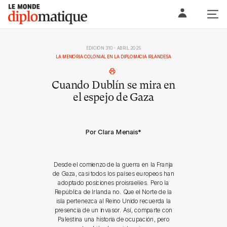
Skip
Le monde diplomatique
to
content
EDICIÓN 310 - ABRIL 2025
LA MEMORIA COLONIAL EN LA DIPLOMACIA IRLANDESA
Cuando Dublín se mira en
el espejo de Gaza
Por Clara Menais
*
Desde el comienzo de la guerra en la Franja
de Gaza, casi todos los países europeos han
adoptado posiciones proisraelíes. Pero la
República de Irlanda no. Que el Norte de la
isla pertenezca al Reino Unido recuerda la
presencia de un invasor. Así, comparte con
Palestina una historia de ocupación, pero