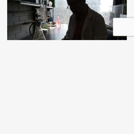
La ciencia bajo la motosierra
Verónica Ocvirk