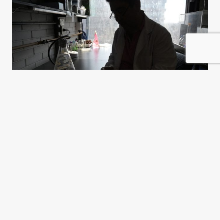
La ciencia bajo la motosierra
Verónica Ocvirk