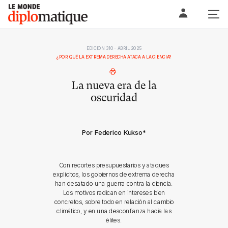
Skip
Le monde diplomatique
to
content
EDICIÓN 310 - ABRIL 2025
¿POR QUÉ LA EXTREMA DERECHA ATACA A LA CIENCIA?
La nueva era de la
oscuridad
Por Federico Kukso
*
Con recortes presupuestarios y ataques
explícitos, los gobiernos de extrema derecha
han desatado una guerra contra la ciencia.
Los motivos radican en intereses bien
concretos, sobre todo en relación al cambio
climático, y en una desconfianza hacia las
élites.