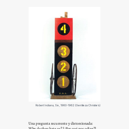
Robert Indiana, Six, 1960-1962 (Gentileza Christie’s)
Una pregunta recurrente y distorsionada:
Why do they hate us? [¿Por qué nos odian?].