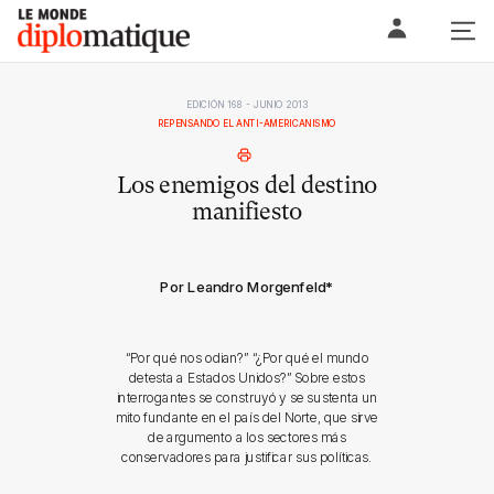
Skip
Le monde diplomatique
to
content
EDICIÓN 168 - JUNIO 2013
REPENSANDO EL ANTI-AMERICANISMO
Los enemigos del destino
manifiesto
Por Leandro Morgenfeld
*
“Por qué nos odian?” “¿Por qué el mundo
detesta a Estados Unidos?” Sobre estos
interrogantes se construyó y se sustenta un
mito fundante en el país del Norte, que sirve
de argumento a los sectores más
conservadores para justificar sus políticas.