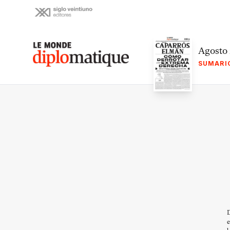
Skip
to
content
Le monde diplomatique
Agosto
SUMARI
D
e