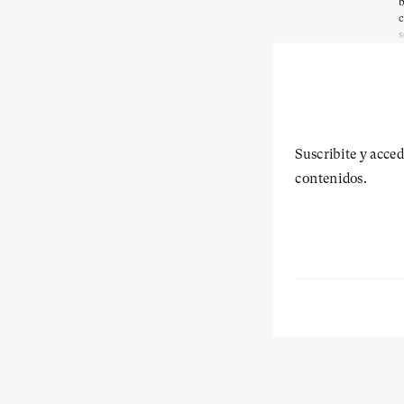
b
c
s
Suscribite y acced
contenidos.