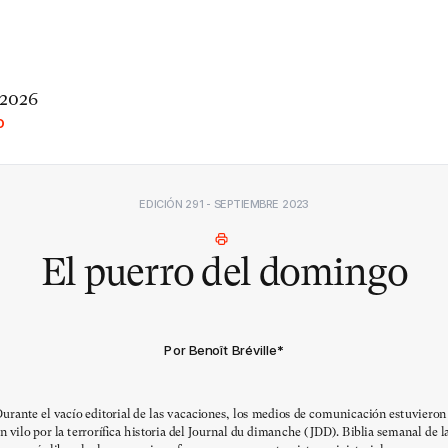
 2026
O
EDICIÓN 291 - SEPTIEMBRE 2023
El puerro del domingo
Por Benoît Bréville
*
urante el vacío editorial de las vacaciones, los medios de comunicación estuvieron
n vilo por la terrorífica historia del Journal du dimanche (JDD). Biblia semanal de l