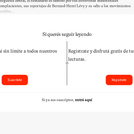
urguesía liberal, el semanario es famoso por sus entrevistas ministeriales
omplacientes, sus reportajes de Bernard-Henri Lévy y su odio a los movimientos
ociales....
Si querés seguir leyendo
é sin límite a todos nuestros
Registrate y disfrutá gratis de t
lecturas.
O
Suscribite
Registrate
Si ya sos suscriptor,
entrá aquí