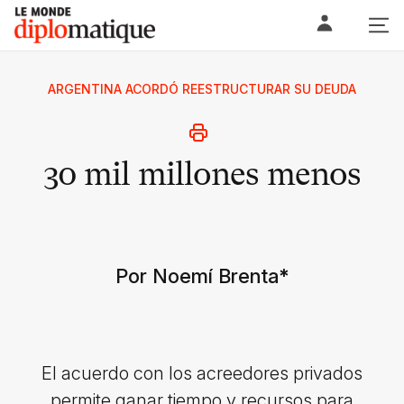
Skip
Le monde diplomatique
to
content
ARGENTINA ACORDÓ REESTRUCTURAR SU DEUDA
30 mil millones menos
Por Noemí Brenta
*
El acuerdo con los acreedores privados
permite ganar tiempo y recursos para