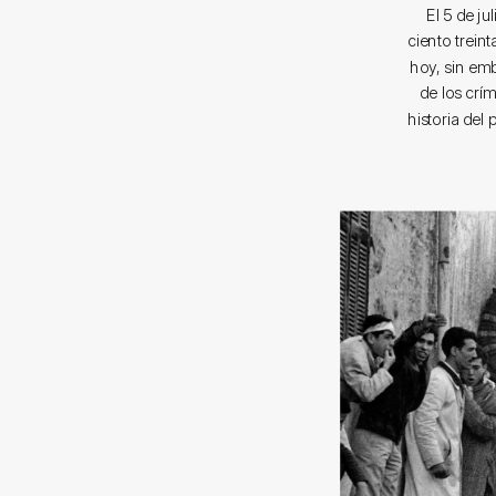
El 5 de j
ciento trein
hoy, sin emb
de los crí
historia del