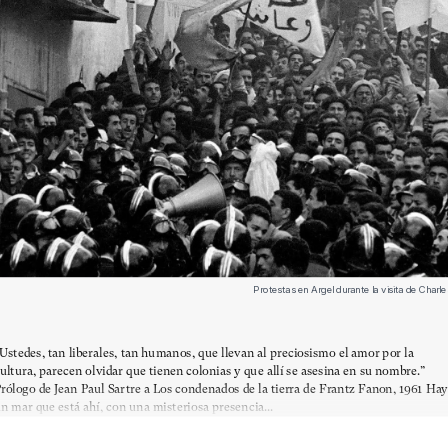
Protestas en Argel durante la visita de Charl
Ustedes, tan liberales, tan humanos, que llevan al preciosismo el amor por la
ultura, parecen olvidar que tienen colonias y que allí se asesina en su nombre.”
rólogo de Jean Paul Sartre a Los condenados de la tierra de Frantz Fanon, 1961 Hay
n mar que está ahí, con una misteriosa presencia...