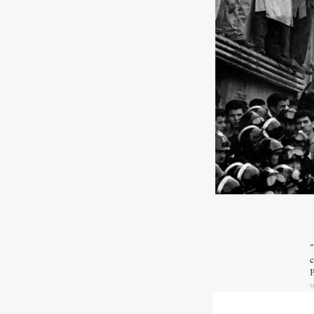
“
c
P
u