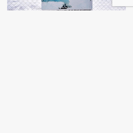
El litio y el patrón Potosí, otra
vez
Gustavo D. Cura