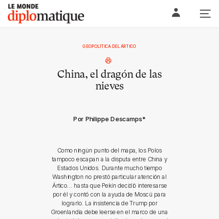
Skip
Le monde diplomatique
to
content
GEOPOLÍTICA DEL ÁRTICO
China, el dragón de las
nieves
Por Philippe Descamps
*
Como ningún punto del mapa, los Polos
tampoco escapan a la disputa entre China y
Estados Unidos. Durante mucho tiempo
Washington no prestó particular atención al
Ártico... hasta que Pekín decidió interesarse
por él y contó con la ayuda de Moscú para
lograrlo. La insistencia de Trump por
Groenlandia debe leerse en el marco de una