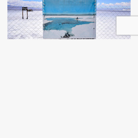
El litio y el patrón Potosí, otra
vez
Gustavo D. Cura