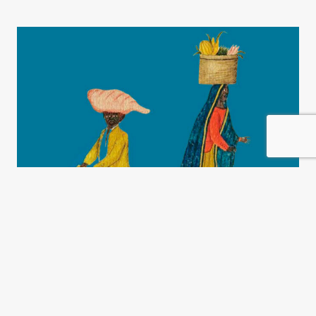
Una historia de la
emancipación negra
Magdalena Candioti