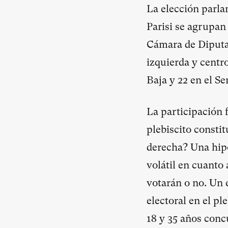
La elección parla
Parisi se agrupan
Cámara de Diputad
izquierda y centr
Baja y 22 en el Se
La participación f
plebiscito constit
derecha? Una hipó
volátil en cuanto 
votarán o no. Un e
electoral en el p
18 y 35 años conc