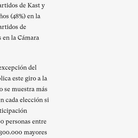
artidos de Kast y
ños (48%) en la
artidos de
s en la Cámara
 excepción del
ica este giro a la
do se muestra más
en cada elección si
ticipación
00 personas entre
1.300.000 mayores