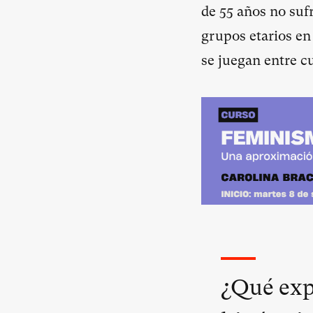
de 55 años no su
grupos etarios en
se juegan entre c
¿Qué expl