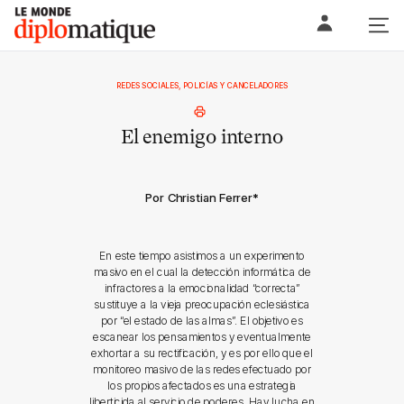
Skip
Le monde diplomatique
to
content
REDES SOCIALES, POLICÍAS Y CANCELADORES
El enemigo interno
Por Christian Ferrer
*
En este tiempo asistimos a un experimento
masivo en el cual la detección informática de
infractores a la emocionalidad “correcta”
sustituye a la vieja preocupación eclesiástica
por “el estado de las almas”. El objetivo es
escanear los pensamientos y eventualmente
exhortar a su rectificación, y es por ello que el
monitoreo masivo de las redes efectuado por
los propios afectados es una estrategia
liberticida al servicio de poderes. Hay lucha en