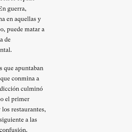
En guerra,
a en aquellas y
so, puede matar a
a de
ntal.
es que apuntaban
l que conmina a
radicción culminó
do el primer
 los restaurantes,
siguiente a las
confusión.