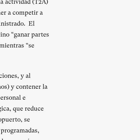
la actividad (T2A)
ner a competir a
nistrado. El
sino “ganar partes
mientras “se
ciones, y al
os) y contener la
personal e
gica, que reduce
opuerto, se
as programadas,