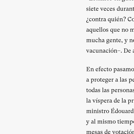
siete veces duran
¿contra quién? C
aquellos que no m
mucha gente, y no
vacunación–. De a
En efecto pasamo
a proteger a las 
todas las personas
la víspera de la 
ministro Édouard P
y al mismo tiempo 
mesas de votació