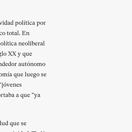
vidad política por
o total. En
olítica neoliberal
glo XX y que
endedor autónomo
nomía que luego se
 “jóvenes
ortaba a que “ya
alud que se