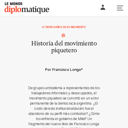
Skip
Le monde diplomatique
to
content
A TREINTA AÑOS DE SU NACIMIENTO
Historia del movimiento
piquetero
Por Francisco Longa
*
De grupos antisistema a representantes de los
trabajadores informales y desocupados, el
movimiento piquetero se convirtió en un actor
permanente de la democracia argentina. ¿El
costo de esta institucionalización fue el
abandono de su perfil más combativo? ¿Cómo
los enfrenta el gobierno de Milei? Un
fragmento del nuevo libro de Francisco Longa