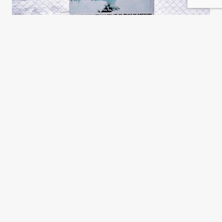
El litio y el patrón Potosí, otra
vez
Gustavo D. Cura