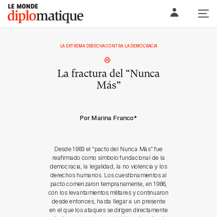
Skip
Le monde diplomatique
to
content
LA EXTREMA DERECHA CONTRA LA DEMOCRACIA
La fractura del “Nunca
Más”
Por Marina Franco
*
Desde 1983 el “pacto del Nunca Más” fue
reafirmado como símbolo fundacional de la
democracia, la legalidad, la no violencia y los
derechos humanos. Los cuestionamientos al
pacto comenzaron tempranamente, en 1986,
con los levantamientos militares y continuaron
desde entonces, hasta llegar a un presente
en el que los ataques se dirigen directamente