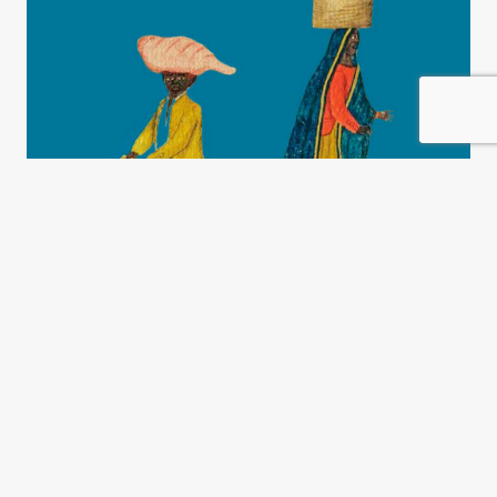
Una historia de la
emancipación negra
Magdalena Candioti