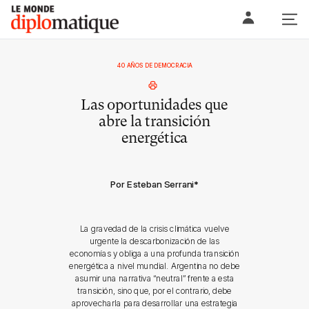
Skip
Le monde diplomatique
to
content
40 AÑOS DE DEMOCRACIA
Las oportunidades que
abre la transición
energética
Por Esteban Serrani
*
La gravedad de la crisis climática vuelve
urgente la descarbonización de las
economías y obliga a una profunda transición
energética a nivel mundial. Argentina no debe
asumir una narrativa “neutral” frente a esta
transición, sino que, por el contrario, debe
aprovecharla para desarrollar una estrategia