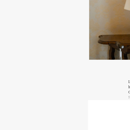
L
h
G
E