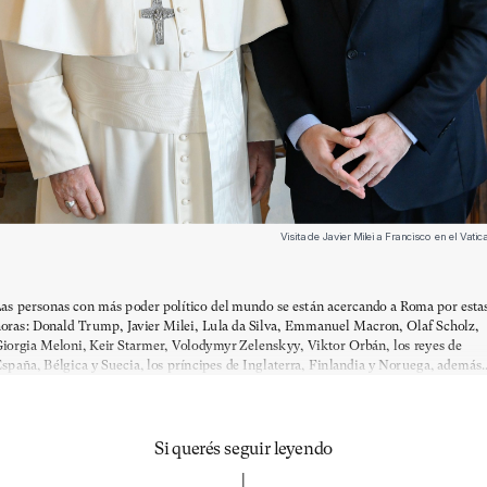
Visita de Javier Milei a Francisco en el Vat
as personas con más poder político del mundo se están acercando a Roma por esta
oras: Donald Trump, Javier Milei, Lula da Silva, Emmanuel Macron, Olaf Scholz,
iorgia Meloni, Keir Starmer, Volodymyr Zelenskyy, Viktor Orbán, los reyes de
spaña, Bélgica y Suecia, los príncipes de Inglaterra, Finlandia y Noruega, además..
Si querés seguir leyendo