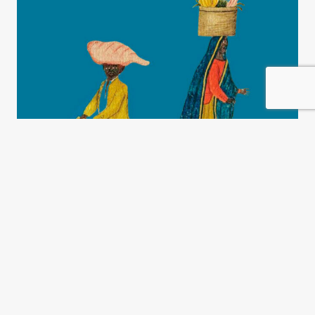
Una historia de la
emancipación negra
Magdalena Candioti