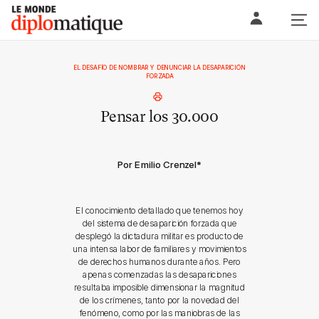
Skip
Le monde diplomatique
to
content
EL DESAFÍO DE NOMBRAR Y DENUNCIAR LA DESAPARICIÓN
FORZADA
Pensar los 30.000
Por Emilio Crenzel
*
El conocimiento detallado que tenemos hoy
del sistema de desaparición forzada que
desplegó la dictadura militar es producto de
una intensa labor de familiares y movimientos
de derechos humanos durante años. Pero
apenas comenzadas las desapariciones
resultaba imposible dimensionar la magnitud
de los crímenes, tanto por la novedad del
fenómeno, como por las maniobras de las