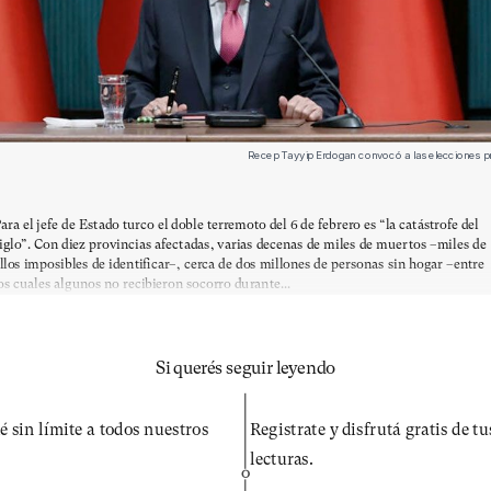
Recep Tayyip Erdogan convocó a las elecciones pr
ara el jefe de Estado turco el doble terremoto del 6 de febrero es “la catástrofe del
iglo”. Con diez provincias afectadas, varias decenas de miles de muertos –miles de
llos imposibles de identificar–, cerca de dos millones de personas sin hogar –entre
os cuales algunos no recibieron socorro durante...
Si querés seguir leyendo
é sin límite a todos nuestros
Registrate y disfrutá gratis de t
lecturas.
O