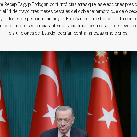
te Recep Tayyip Erdoğan confirmó días atrás que las elecciones presi
n el 14 de mayo, tres meses después del doble terremoto que dejó dec
y millones de personas sin hogar. Erdoğan se muestra optimista con r
n, pero las consecuencias internas y externas de la catástrofe, revelado
disfunciones del Estado, podrían contrariar estas ambiciones.