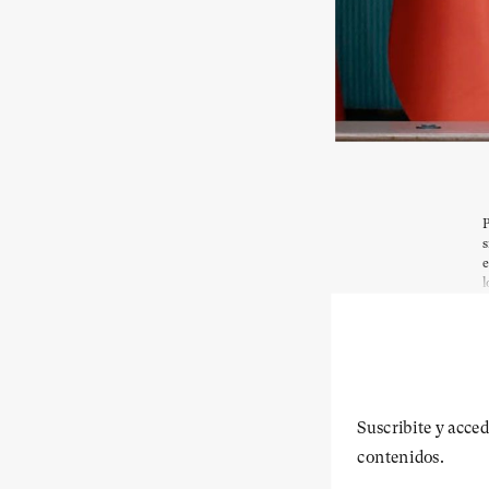
P
s
e
l
Suscribite y acced
contenidos.