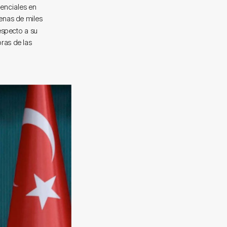
denciales en
enas de miles
especto a su
ras de las