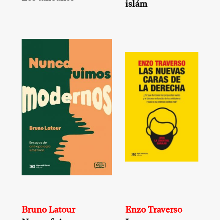
islám
Bruno Latour
Enzo Traverso