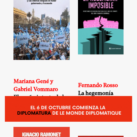
Mariana Gené y
Fernando Rosso
Gabriel Vommaro
La hegemonía
El sueño intacto de la
imposible
centroderecha