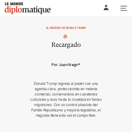
Skip
Le monde diplomatique
to
content
EL REGRESO DE DONALD TRUMP
Recargado
Por Juan Negri
*
Donald Trump regresa al poder con una
agenda clara: proteccionista en materia
comercial, conservadora en cuestiones
culturales y dura hasta la crueldad en temas
migratorios. Con un control absoluto del
Partido Republicano y mayoría legislativa, el
magnate tiene esta vez el campo libre.