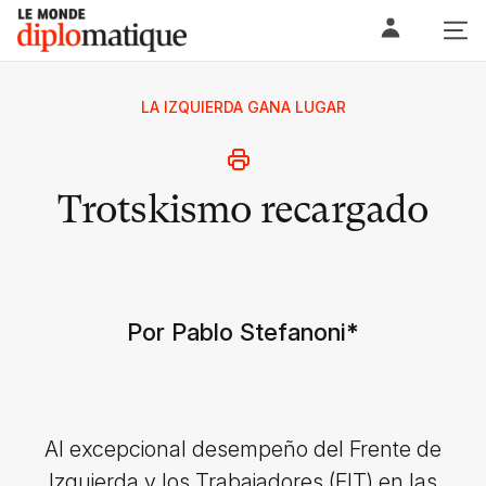
Skip
Le monde diplomatique
to
content
LA IZQUIERDA GANA LUGAR
Trotskismo recargado
Por Pablo Stefanoni
*
Al excepcional desempeño del Frente de
Izquierda y los Trabajadores (FIT) en las