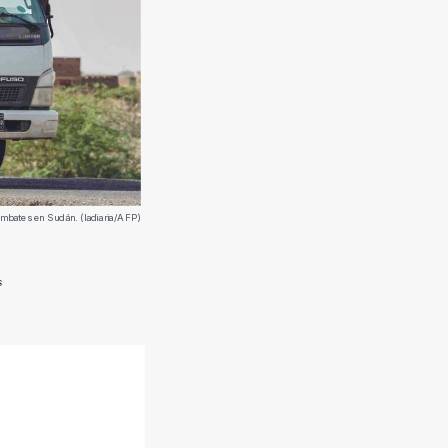
combates en Sudán. (ladiaria/AFP)
s