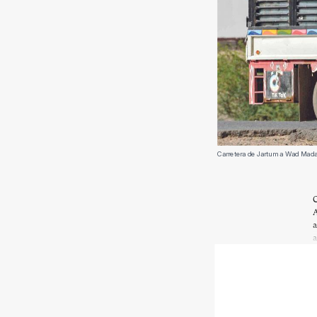
Carretera de Jartum a Wad Madani
C
A
a
a