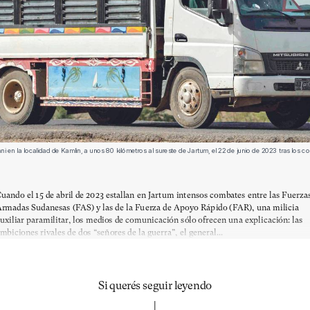
 en la localidad de Kamlin, a unos 80 kilómetros al sureste de Jartum, el 22 de junio de 2023 tras los 
uando el 15 de abril de 2023 estallan en Jartum intensos combates entre las Fuerza
rmadas Sudanesas (FAS) y las de la Fuerza de Apoyo Rápido (FAR), una milicia
uxiliar paramilitar, los medios de comunicación sólo ofrecen una explicación: las
mbiciones rivales de dos “señores de la guerra”, el general...
Si querés seguir leyendo