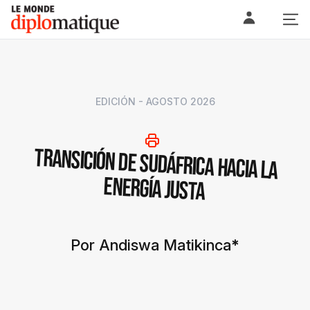
Skip
Le monde diplomatique
to
content
EDICIÓN - AGOSTO 2026
Transición de Sudáfrica hacia la
energía justa
Por Andiswa Matikinca
*