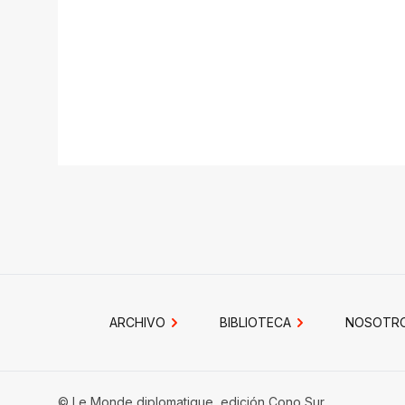
ARCHIVO
BIBLIOTECA
NOSOTR
© Le Monde diplomatique, edición Cono Sur.