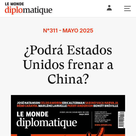
Skip
Le monde diplomatique
to
content
N°311 - MAYO 2025
¿Podrá Estados
Unidos frenar a
China?