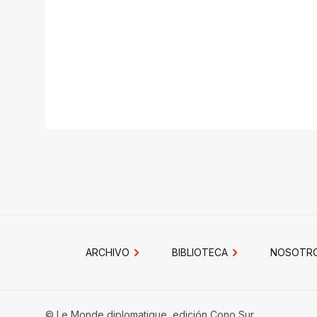
ARCHIVO
BIBLIOTECA
NOSOTR
© Le Monde diplomatique, edición Cono Sur.