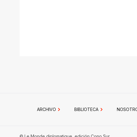
ARCHIVO
BIBLIOTECA
NOSOTR
© Le Monde diplomatique, edición Cono Sur.