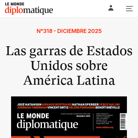
Skip
Le monde diplomatique
to
content
N°318 - DICIEMBRE 2025
Las garras de Estados
Unidos sobre
América Latina