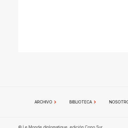
ARCHIVO
BIBLIOTECA
NOSOTR
© Le Monde diplomatique, edición Cono Sur.