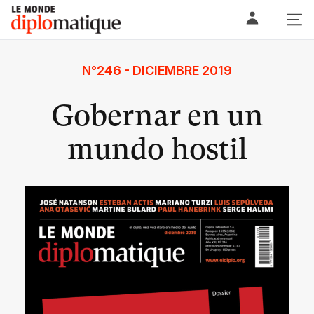
Skip
Le monde diplomatique
to
content
N°246 - DICIEMBRE 2019
Gobernar en un
mundo hostil