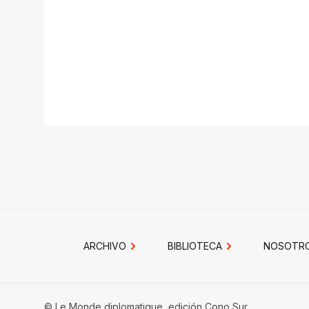
ARCHIVO
BIBLIOTECA
NOSOTR
© Le Monde diplomatique, edición Cono Sur.