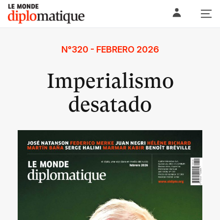
Skip
Le monde diplomatique
to
content
N°320 - FEBRERO 2026
Imperialismo
desatado