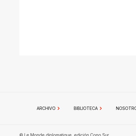
ARCHIVO
BIBLIOTECA
NOSOTR
© Le Monde diplomatique, edición Cono Sur.