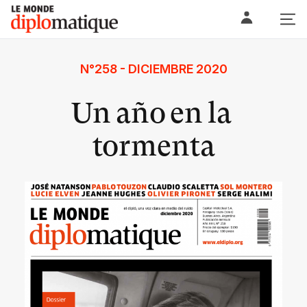
Skip
Le monde diplomatique
to
content
N°258 - DICIEMBRE 2020
Un año en la
tormenta