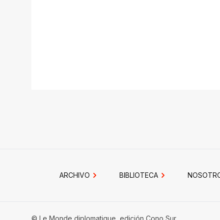
ARCHIVO
BIBLIOTECA
NOSOTR
© Le Monde diplomatique, edición Cono Sur.