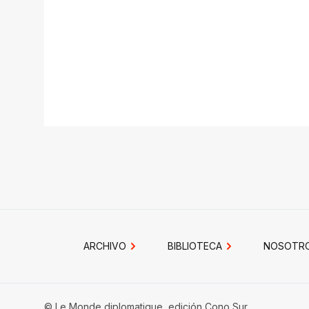
ARCHIVO
BIBLIOTECA
NOSOTR
© Le Monde diplomatique, edición Cono Sur.