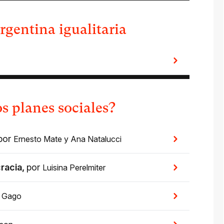
rgentina igualitaria
s planes sociales?
por
Ernesto Mate
y
Ana Natalucci
cracia
,
por
Luisina Perelmiter
a Gago