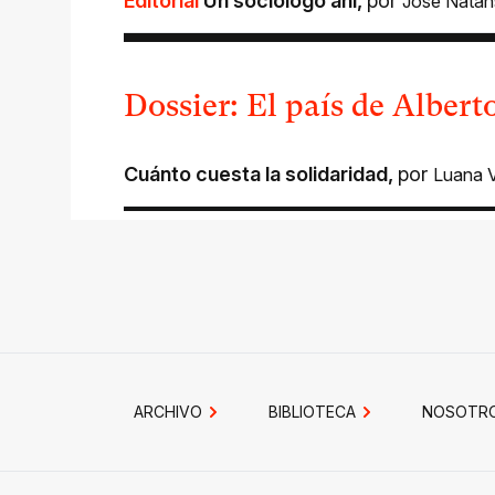
Editorial
Un sociólogo ahí
,
por
José Nata
Dossier: El país de Alber
Cuánto cuesta la solidaridad
,
por
Luana 
ARCHIVO
BIBLIOTECA
NOSOTR