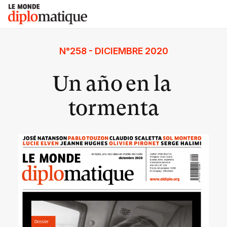
Skip
Le monde diplomatique
to
content
N°258 - DICIEMBRE 2020
Un año en la
tormenta