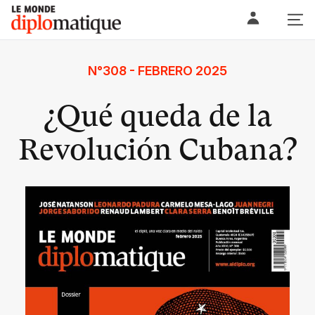
Skip
Le monde diplomatique
to
content
N°308 - FEBRERO 2025
¿Qué queda de la
Revolución Cubana?