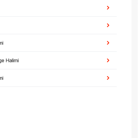
mi
ge Halimi
mi