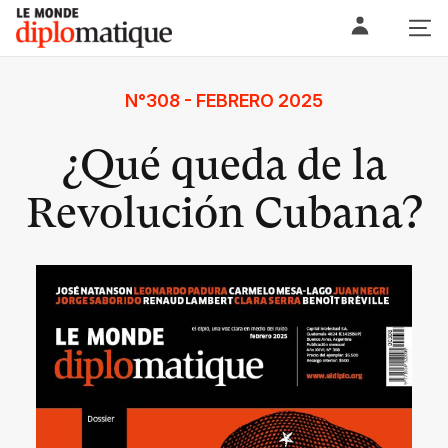
Skip
Le monde diplomatique
to
content
N°308 - FEBRERO 2025
¿Qué queda de la
Revolución Cubana?